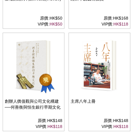
原價:HK$50
原價:HK$168
VIP價:
HK$50
VIP價:
HK$118
創辦人價值觀與公司文化構建
主席八年上冊
──何善衡與恒生銀行早期文化
原價:HK$148
原價:HK$148
VIP價:
HK$118
VIP價:
HK$118