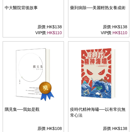
中大醫院背後故事
藥到病除──美麗輕熟女養成術
原價:HK$138
原價:HK$138
VIP價:
HK$110
VIP價:
HK$110
隅見集──我如是觀
疫時代精神海嘯──以有常抗無
常心法
原價:HK$108
原價:HK$138