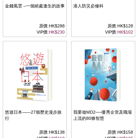
金錢風雲 –一個絕處逢生的故事
港人防災必修科
原價:HK$288
原價:HK$128
VIP價:
HK$230
VIP價:
HK$102
悠遊日本——27個歷史漫步旅
我要做MD2──優秀企管及職場
行
上流的80條智慧
原價:HK$138
原價:HK$158