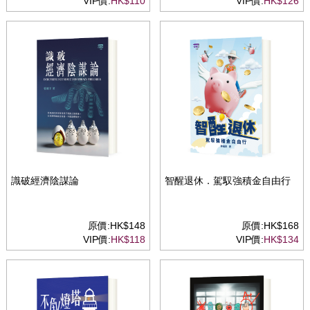
VIP價:
HK$110
VIP價:
HK$126
識破經濟陰謀論
智醒退休．駕馭強積金自由行
原價:HK$148
原價:HK$168
VIP價:
HK$118
VIP價:
HK$134