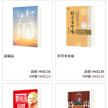
破繭論
班哥有食緣
原價:HK$138
原價:HK$138
VIP價:
HK$110
VIP價:
HK$110