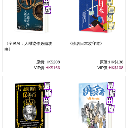
《全民AI︰人機協作必備攻
《移居日本攻守道》
略》
原價:HK$208
原價:HK$138
VIP價:
HK$166
VIP價:
HK$108