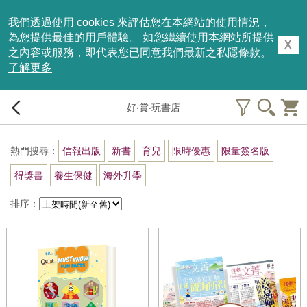
我們透過使用 cookies 來評估您在本網站的使用情況，
為您提供最佳的用戶體驗。 如您繼續使用本網站所提供
X
之內容或服務，即代表您已同意我們最新之私隱條款。
了解更多
好‧賞‧玩書店
熱門搜尋：
信報出版
新書
育兒
限時優惠
限量簽名版
得獎書
養生保健
海外升學
排序：