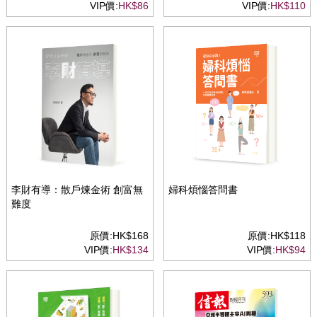
VIP價:
HK$86
VIP價:
HK$110
李財有導：散戶煉金術 創富無
婦科煩惱答問書
難度
原價:HK$168
原價:HK$118
VIP價:
HK$134
VIP價:
HK$94