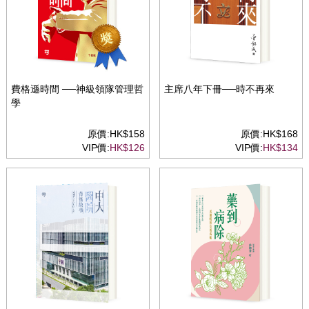
費格遜時間 ──神級領隊管理哲
主席八年下冊──時不再來
學
原價:HK$158
原價:HK$168
VIP價:
HK$126
VIP價:
HK$134