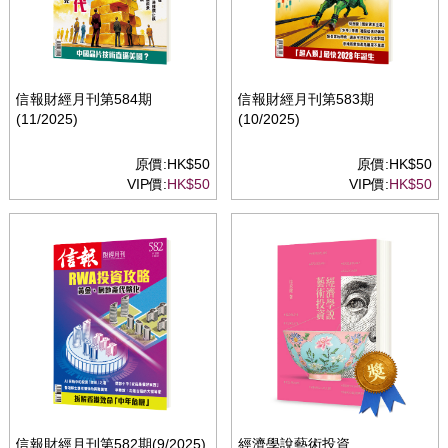
信報財經月刊第584期
信報財經月刊第583期
(11/2025)
(10/2025)
原價:HK$50
原價:HK$50
VIP價:
HK$50
VIP價:
HK$50
信報財經月刊第582期(9/2025)
經濟學說藝術投資